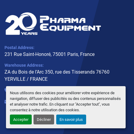
Postal Address:
231 Rue Saint-Honoré, 75001 Paris, France
Warehouse Address:
ZA du Bois de l’Arc 350, rue des Tisserands 76760
YERVILLE / FRANCE
+33 (0)6 10 02 31 93
Nous utilisons des cookies pour améliorer votre expérience de
navigation, diffuser des publicités ou des contenus personnalisés
info@pharmaequipment.fr
et analyser notre trafic. En cliquant sur "Accepter tout", vous
consentez à notre utilisation des cookies.
Accepter
Décliner
En savoir plus