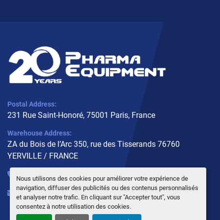
Postal Address:
231 Rue Saint-Honoré, 75001 Paris, France
Warehouse Address:
ZA du Bois de l’Arc 350, rue des Tisserands 76760
YERVILLE / FRANCE
+33 (0)6 10 02 31 93
Nous utilisons des cookies pour améliorer votre expérience de
navigation, diffuser des publicités ou des contenus personnalisés
info@pharmaequipment.fr
et analyser notre trafic. En cliquant sur "Accepter tout", vous
consentez à notre utilisation des cookies.