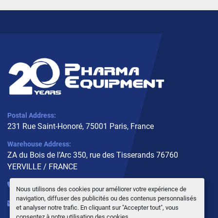
Postal Address:
231 Rue Saint-Honoré, 75001 Paris, France
Warehouse Address:
ZA du Bois de l’Arc 350, rue des Tisserands 76760
YERVILLE / FRANCE
+33 (0)6 10 02 31 93
Nous utilisons des cookies pour améliorer votre expérience de
navigation, diffuser des publicités ou des contenus personnalisés
info@pharmaequipment.fr
et analyser notre trafic. En cliquant sur "Accepter tout", vous
consentez à notre utilisation des cookies.