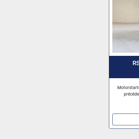
RS
Motorstart
précéd