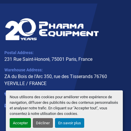
Postal Address:
231 Rue Saint-Honoré, 75001 Paris, France
Warehouse Address:
ZA du Bois de l’Arc 350, rue des Tisserands 76760
YERVILLE / FRANCE
+33 (0)6 10 02 31 93
Nous utilisons des cookies pour améliorer votre expérience de
navigation, diffuser des publicités ou des contenus personnalisés
info@pharmaequipment.fr
et analyser notre trafic. En cliquant sur "Accepter tout", vous
consentez à notre utilisation des cookies.
Accepter
Décliner
En savoir plus