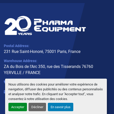
Postal Address:
231 Rue Saint-Honoré, 75001 Paris, France
Warehouse Address:
ZA du Bois de l’Arc 350, rue des Tisserands 76760
YERVILLE / FRANCE
+33 (0)6 10 02 31 93
Nous utilisons des cookies pour améliorer votre expérience de
navigation, diffuser des publicités ou des contenus personnalisés
info@pharmaequipment.fr
et analyser notre trafic. En cliquant sur "Accepter tout", vous
consentez à notre utilisation des cookies.
Accepter
Décliner
En savoir plus