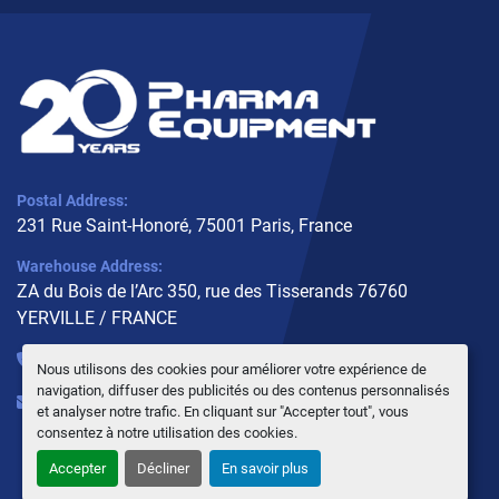
Postal Address:
231 Rue Saint-Honoré, 75001 Paris, France
Warehouse Address:
ZA du Bois de l’Arc 350, rue des Tisserands 76760
YERVILLE / FRANCE
+33 (0)6 10 02 31 93
Nous utilisons des cookies pour améliorer votre expérience de
navigation, diffuser des publicités ou des contenus personnalisés
info@pharmaequipment.fr
et analyser notre trafic. En cliquant sur "Accepter tout", vous
consentez à notre utilisation des cookies.
Accepter
Décliner
En savoir plus