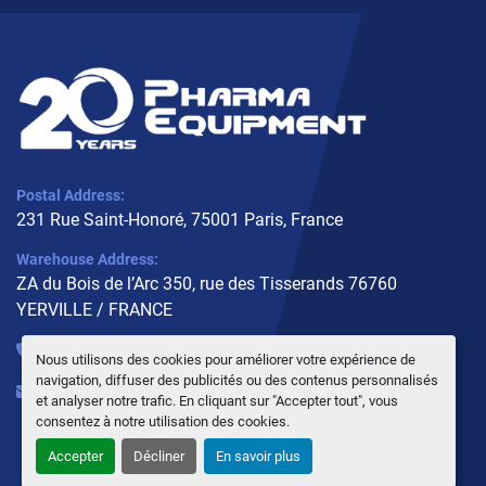
Postal Address:
231 Rue Saint-Honoré, 75001 Paris, France
Warehouse Address:
ZA du Bois de l’Arc 350, rue des Tisserands 76760
YERVILLE / FRANCE
+33 (0)6 10 02 31 93
Nous utilisons des cookies pour améliorer votre expérience de
navigation, diffuser des publicités ou des contenus personnalisés
info@pharmaequipment.fr
et analyser notre trafic. En cliquant sur "Accepter tout", vous
consentez à notre utilisation des cookies.
Accepter
Décliner
En savoir plus