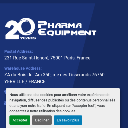
Postal Address:
231 Rue Saint-Honoré, 75001 Paris, France
Warehouse Address:
ZA du Bois de l’Arc 350, rue des Tisserands 76760
YERVILLE / FRANCE
+33 (0)6 10 02 31 93
Nous utilisons des cookies pour améliorer votre expérience de
navigation, diffuser des publicités ou des contenus personnalisés
info@pharmaequipment.fr
et analyser notre trafic. En cliquant sur "Accepter tout", vous
consentez à notre utilisation des cookies.
Accepter
Décliner
En savoir plus