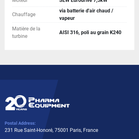
Moteur
SEW Eurodrive 7,5kW
via batterie d'air chaud /
Chauffage
vapeur
Matière de la
AISI 316, poli au grain K240
turbine
Postal Address:
231 Rue Saint-Honoré, 75001 Paris, France