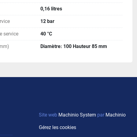
0,16 litres
rvice
12 bar
 service
40 °C
(mm)
Diamètre: 100 Hauteur 85 mm
Site web
Machinio System
par
Machinio
Gérez les cookies