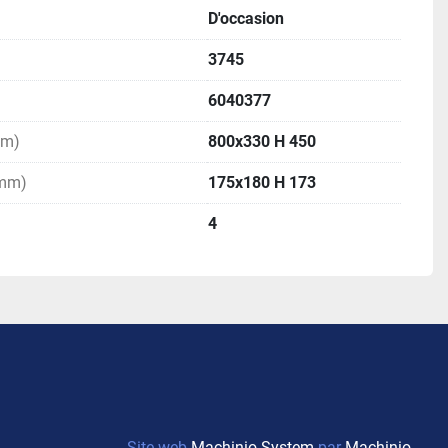
D'occasion
3745
6040377
mm)
800x330 H 450
(mm)
175x180 H 173
4
Site web
Machinio System
par
Machinio