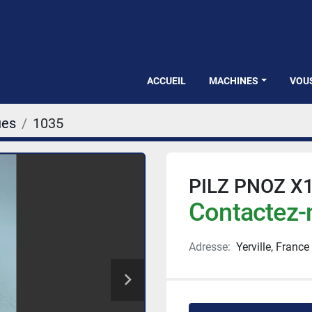
ACCUEIL
MACHINES
VOU
ues
1035
PILZ PNOZ X
Contactez-n
Adresse:
Yerville, France