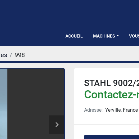
ACCUEIL
MACHINES
VOU
ues
998
STAHL 9002/
Contactez-n
Adresse:
Yerville, France