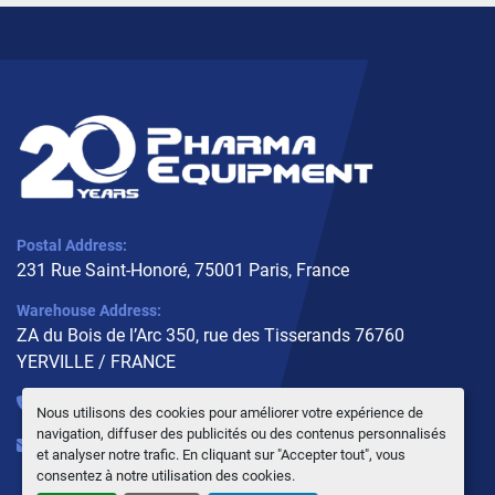
Postal Address:
231 Rue Saint-Honoré, 75001 Paris, France
Warehouse Address:
ZA du Bois de l’Arc 350, rue des Tisserands 76760
YERVILLE / FRANCE
+33 (0)6 10 02 31 93
Nous utilisons des cookies pour améliorer votre expérience de
navigation, diffuser des publicités ou des contenus personnalisés
info@pharmaequipment.fr
et analyser notre trafic. En cliquant sur "Accepter tout", vous
consentez à notre utilisation des cookies.