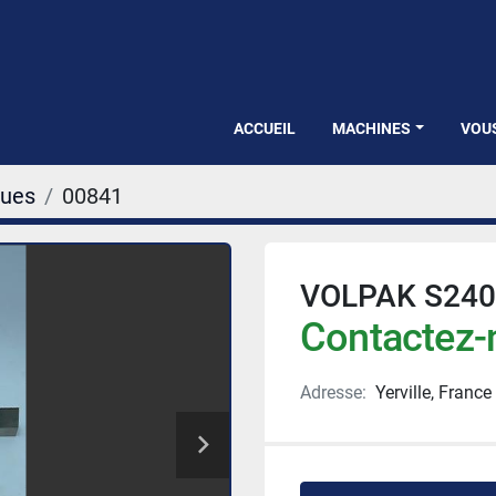
ACCUEIL
MACHINES
VOU
ques
00841
VOLPAK S240
Contactez-n
Adresse:
Yerville, France