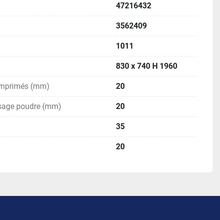
47216432
3562409
1011
830 x 740 H 1960
omprimés (mm)
20
ssage poudre (mm)
20
35
20