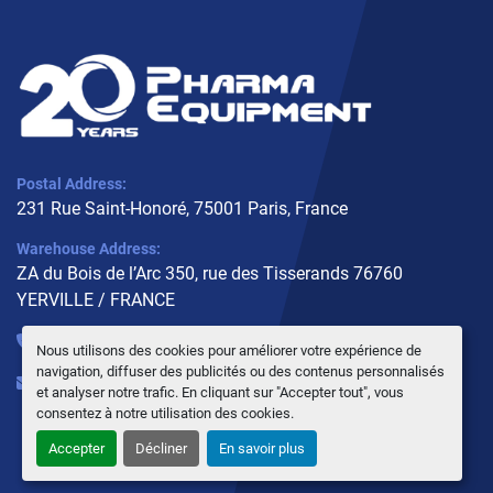
Postal Address:
231 Rue Saint-Honoré, 75001 Paris, France
Warehouse Address:
ZA du Bois de l’Arc 350, rue des Tisserands 76760
YERVILLE / FRANCE
+33 (0)6 10 02 31 93
Nous utilisons des cookies pour améliorer votre expérience de
navigation, diffuser des publicités ou des contenus personnalisés
info@pharmaequipment.fr
et analyser notre trafic. En cliquant sur "Accepter tout", vous
consentez à notre utilisation des cookies.
Accepter
Décliner
En savoir plus