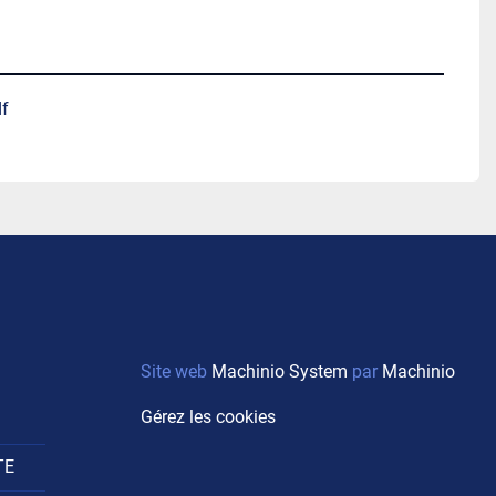
df
Site web
Machinio System
par
Machinio
Gérez les cookies
TE