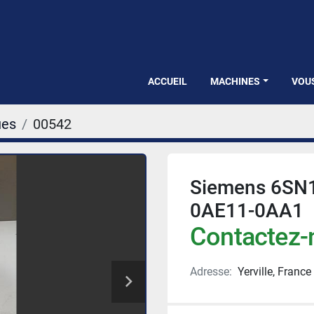
ACCUEIL
MACHINES
VOU
ues
00542
Siemens 6SN
0AE11-0AA1
Contactez-n
Adresse:
Yerville, France