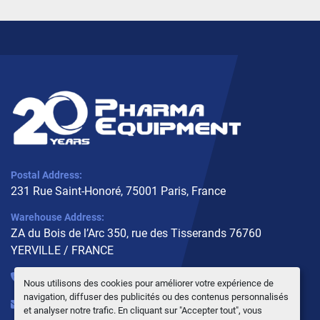
Postal Address:
231 Rue Saint-Honoré, 75001 Paris, France
Warehouse Address:
ZA du Bois de l’Arc 350, rue des Tisserands 76760
YERVILLE / FRANCE
+33 (0)6 10 02 31 93
Nous utilisons des cookies pour améliorer votre expérience de
navigation, diffuser des publicités ou des contenus personnalisés
info@pharmaequipment.fr
et analyser notre trafic. En cliquant sur "Accepter tout", vous