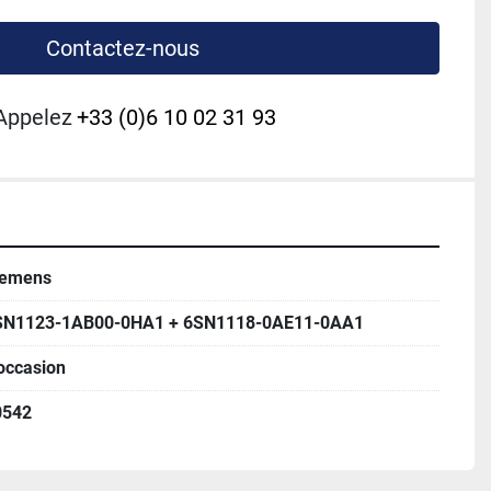
Contactez-nous
Appelez
+33 (0)6 10 02 31 93
iemens
SN1123-1AB00-0HA1 + 6SN1118-0AE11-0AA1
occasion
0542