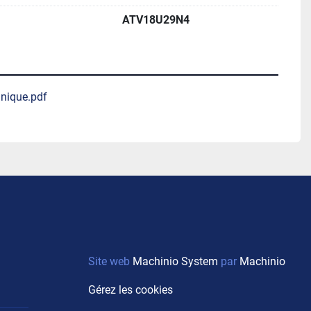
ATV18U29N4
nique.pdf
Site web
Machinio System
par
Machinio
Gérez les cookies